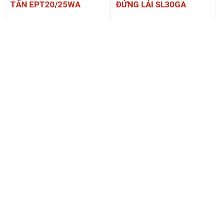
TẤN EPT20/25WA
ĐỨNG LÁI SL30GA
XE NÂNG TAY ĐIỆN 3
XE NÂNG TAY ĐIỆN 3
TẤN CBD30-C
TẤN EPA301