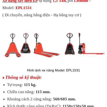
Xe nâng tay điện EP
tự động
1,5 Tấn
,
pin
Lithium
-
Model:
EPL1531
( Di chuyển, nâng bằng điện - Hạ bằng tay cơ )
Hình ảnh xe nâng Model: EPL1531
Thông số kỹ thuật:
♦
Tự trọng:
115 kg.
Chiều cao nâng:
115 mm.
Khoảng cách 2 càng nâng:
560/685 mm.
Kích thước càng nâng (DxRxC):
1150x150x50 mm.