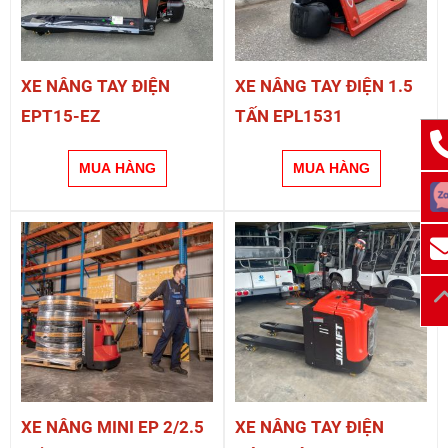
XE NÂNG TAY ĐIỆN
XE NÂNG TAY ĐIỆN 1.5
EPT15-EZ
TẤN EPL1531
XE NÂNG MINI EP 2/2.5
XE NÂNG TAY ĐIỆN