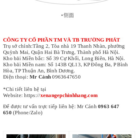
T
CÔNG TY CỔ PHẦN TM VÀ TB TRƯỜNG PHÁT
Trụ sở chính:Tầng 2, Tòa nhà 19 Thanh Nhàn, phường
Quỳnh Mai, Quận Hai Bà Trưng, Thành phố Hà Nội.
Kho bãi Miền bắc: Số 39 Cự Khối, Long Biên, Hà Nội.
Kho bãi Miền nam: Số 143B QL13, KP Đông Ba, P Bình
Hòa, TP Thuận An, Bình Dương.
Điện thoại:
Mr Cảnh
0963647650
*Chi tiết liên hệ tại
Website:
https://
xenangepchinhhang.com
Để được tư vấn trực tiếp liên hệ: Mr Cảnh
0963 647
650
(Phone/Zalo)