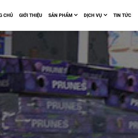
G CHỦ
GIỚI THIỆU
SẢN PHẨM
DỊCH VỤ
TIN TỨC