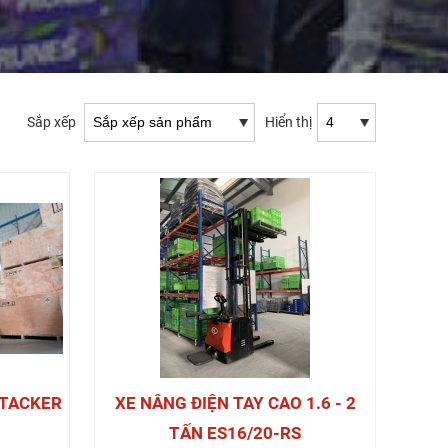
Sắp xếp
Hiển thị
STACKER
XE NÂNG ĐIỆN TAY CAO 1.6 - 2
TẤN ES16/20-RS