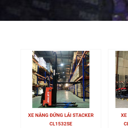
XE NÂNG ĐỨNG LÁI STACKER
XE
CL1532SE
C