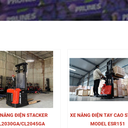
 NÂNG ĐIỆN STACKER
XE NÂNG ĐIỆN TAY CAO 
L2030GA/CL2045GA
MODEL ESR151