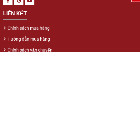
LIÊN KẾT
Chính sách mua hàng
Hướng dẫn mua hàng
Chính sách vận chuyển
Chính sách bảo hành
Chính sách đổi trả hàng
Chính sách quy định
Hướng dẫn thanh toán
MIỀN BẮC