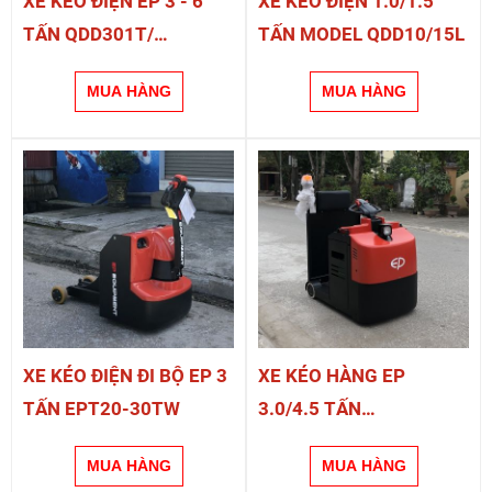
XE KÉO ĐIỆN EP 3 - 6
XE KÉO ĐIỆN 1.0/1.5
TẤN QDD301T/
TẤN MODEL QDD10/15L
QDD601T
XE KÉO ĐIỆN ĐI BỘ EP 3
XE KÉO HÀNG EP
TẤN EPT20-30TW
3.0/4.5 TẤN
QDD30S/45S