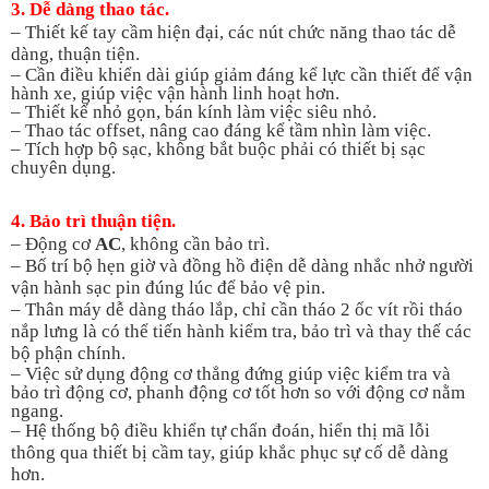
3. Dễ dàng thao tác.
–
Thiết kế tay cầm hiện đại, các nút chức năng thao tác dễ
dàng, thuận tiện.
–
Cần điều khiển dài giúp giảm đáng kể lực cần thiết để vận
hành xe, giúp việc vận hành linh hoạt hơn.
–
Thiết kế nhỏ gọn, bán kính làm việc siêu nhỏ.
–
Thao tác offset, nâng cao đáng kể tầm nhìn làm việc.
–
Tích hợp bộ sạc, không bắt buộc phải có thiết bị sạc
chuyên dụng.
4. Bảo trì thuận tiện.
– Động cơ
AC
, không cần bảo trì.
–
Bố trí bộ hẹn giờ và đồng hồ điện dễ dàng nhắc nhở người
vận hành sạc pin đúng lúc để bảo vệ pin.
–
Thân máy dễ dàng tháo lắp, chỉ cần tháo 2 ốc vít rồi tháo
nắp lưng là có thể tiến hành kiểm tra, bảo trì và thay thế các
bộ phận chính.
–
Việc sử dụng động cơ thẳng đứng giúp việc kiểm tra và
bảo trì động cơ, phanh động cơ tốt hơn so với động cơ nằm
ngang.
–
Hệ thống bộ điều khiển tự chẩn đoán, hiển thị mã lỗi
thông qua thiết bị cầm tay, giúp khắc phục sự cố dễ dàng
hơn.