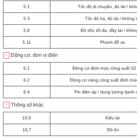
5.1
Tốc độ di chuyển, đủ tải / không
5.3
Tốc độ hạ, đủ tải / không tả
5,8
Độ dốc tối đa, đầy tải / không 
5.11
Phanh đỗ xe
-
Động cơ, đơn vị điện
6.1
Động cơ định mức công suất S2 6
6.2
Động cơ nâng công suất định mức
6.4
Pin điện áp / dung lượng danh đ
-
Thông số khác
10,5
Kiểu lái
10,7
Độ ồn