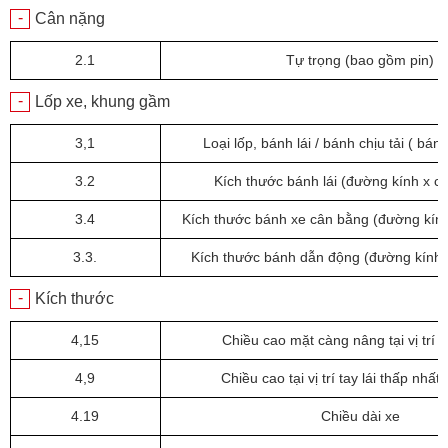
-
Cân nặng
2.1
Tự trọng (bao gồm pin)
-
Lốp xe, khung gầm
3,1
Loại lốp, bánh lái / bánh chịu tải ( bá
3.2
Kích thước bánh lái (đường kính x ch
3.4
Kích thước bánh xe cân bằng (đường kính
3.3.
Kích thước bánh dẫn động (đường kính 
-
Kích thước
4,15
Chiều cao mặt càng nâng tại vị trí 
4,9
Chiều cao tại vị trí tay lái thấp nhất
4.19
Chiều dài xe