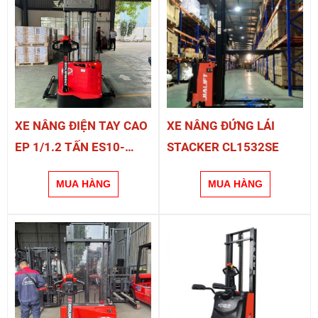
XE NÂNG ĐIỆN TAY CAO
XE NÂNG ĐỨNG LÁI
EP 1/1.2 TẤN ES10-
STACKER CL1532SE
22DM/ES12-25DM