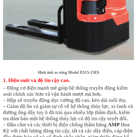
Hình ảnh xe nâng Model ES15-15ES
1.
Hiệu suất và độ tin cậy cao.
–
Động cơ điện mạnh mẽ giúp hệ thống truyền động kiểm
soát chính xác hơn và vận hành mượt mà hơn.
– Hộp số truyền động dọc cường độ cao, kéo dài tuổi thọ.
– Giảm độ ồn và giảm sự cố về hệ thống thủy lực, xi-lanh và
đường ống dây tuy ô đã trải qua nhiều lớp thẩm định, kiểm
tra đảm bảo một hệ thống thủy lực có độ tin cậy tuyệt đối.
–
Đầu cắm và các thiết bị điện chống thấm hãng
AMP
Hoa
Kỳ với chất lượng đáng tin cậy, tất cả các dây điện, cáp điện
đều được bảo vệ và cố định chắc chắn, giảm thiểu đáng kể