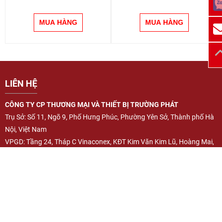
LIÊN HỆ
CÔNG TY CP THƯƠNG MẠI VÀ THIẾT BỊ TRƯỜNG PHÁT
Trụ Sở: Số 11, Ngõ 9, Phố Hưng Phúc, Phường Yên Sở, Thành phố Hà
Nội, Việt Nam
VPGD: Tầng 24, Tháp C Vinaconex, KĐT Kim Văn Kim Lũ, Hoàng Mai,
Hà Nội
Showroom1: Số 71, Phố Hoa Động, Cự Khối, Quận Long Biên, TP Hà
Nội
Showroom2: 143B QL13, KP Đông Ba, Phường Bình Hòa, Tp Hồ Chí
Minh
Liên hệ: Mr Cảnh