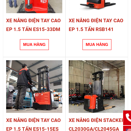
XE NÂNG ĐIỆN TAY CAO
XE NÂNG ĐIỆN TAY CAO
EP 1.5 TẤN ES15-33DM
EP 1.5 TẤN RSB141
XE NÂNG ĐIỆN TAY CAO
XE NÂNG ĐIỆN STACKER
EP 1.5 TẤN ES15-15ES
CL2030GA/CL2045GA